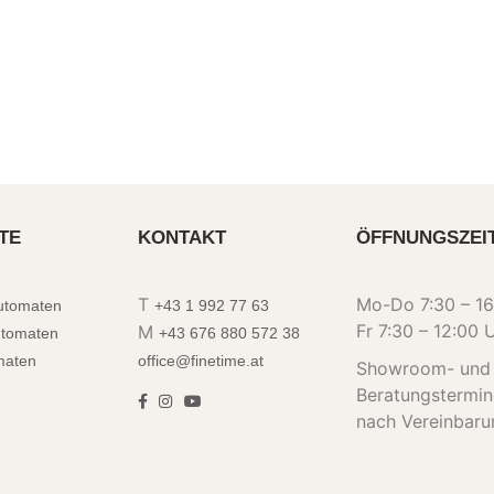
TE
KONTAKT
ÖFFNUNGSZEI
T
Mo-Do 7:30 – 16
automaten
+43 1 992 77 63
Fr 7:30 – 12:00 
M
utomaten
+43 676 880 572 38
maten
office@finetime.at
Showroom- und
Beratungstermi
nach Vereinbaru