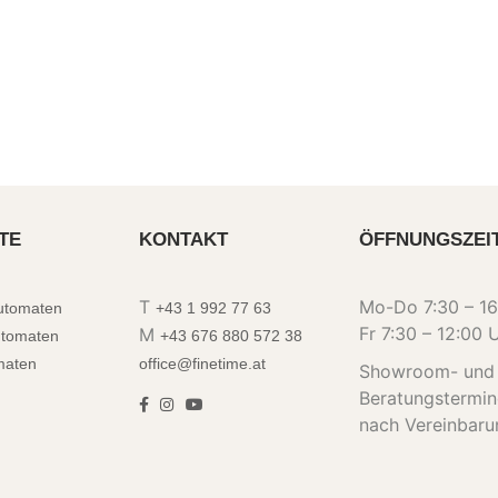
TE
KONTAKT
ÖFFNUNGSZEI
T
Mo-Do 7:30 – 16
automaten
+43 1 992 77 63
Fr 7:30 – 12:00 
M
utomaten
+43 676 880 572 38
maten
office@finetime.at
Showroom- und
Beratungstermi
nach Vereinbaru