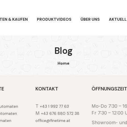
TEN & KAUFEN
PRODUKTVIDEOS
ÜBER UNS
AKTUELL
Blog
Home
TE
KONTAKT
ÖFFNUNGSZEI
T
Mo-Do 7:30 – 1
automaten
+43 1 992 77 63
Fr 7:30 – 12:00 
M
utomaten
+43 676 880 572 38
maten
office@finetime.at
Showroom- un