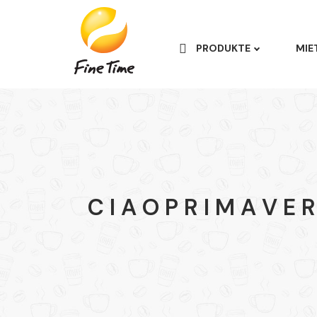
PRODUKTE
MIE
C I A O P R I M A V E