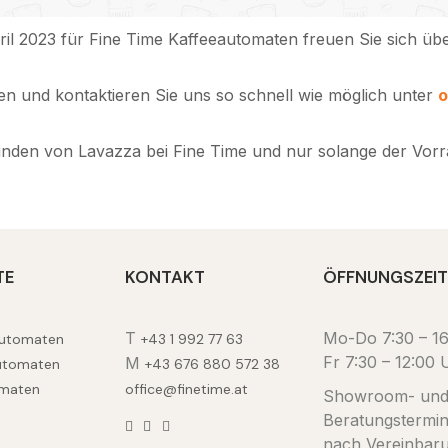
il 2023 für Fine Time Kaffeeautomaten freuen Sie sich üb
hen und kontaktieren Sie uns so schnell wie möglich unter
o
nden von Lavazza bei Fine Time und nur solange der Vorrat
TE
KONTAKT
ÖFFNUNGSZEI
T
Mo-Do 7:30 – 1
automaten
+43 1 992 77 63
Fr 7:30 – 12:00 
M
utomaten
+43 676 880 572 38
maten
office@finetime.at
Showroom- un
Beratungstermi
nach Vereinbar