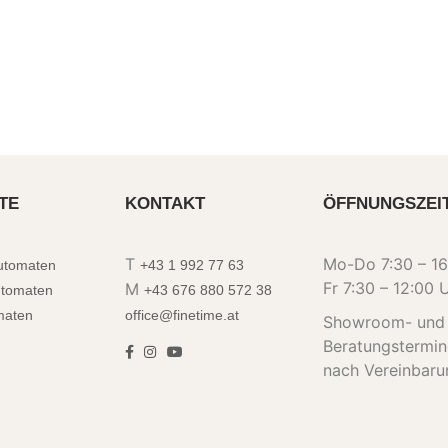
TE
KONTAKT
ÖFFNUNGSZEI
T
Mo-Do 7:30 – 16
automaten
+43 1 992 77 63
Fr 7:30 – 12:00 
M
utomaten
+43 676 880 572 38
maten
office@finetime.at
Showroom- und
Beratungstermi
nach Vereinbaru