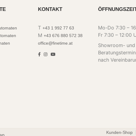
TE
KONTAKT
ÖFFNUNGSZEI
T
Mo-Do 7:30 – 16
automaten
+43 1 992 77 63
Fr 7:30 – 12:00 
M
utomaten
+43 676 880 572 38
maten
office@finetime.at
Showroom- und
Beratungstermi
nach Vereinbaru
Kunden-Shop
en.