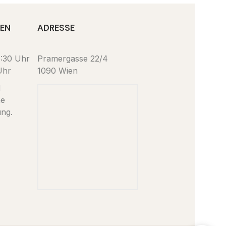
TEN
ADRESSE
6:30 Uhr
Pramergasse 22/4
Uhr
1090 Wien
d
ne
ung.