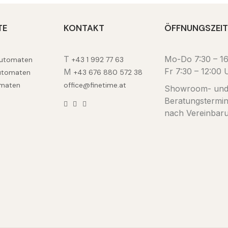
TE
KONTAKT
ÖFFNUNGSZEI
T
Mo-Do 7:30 – 1
automaten
+43 1 992 77 63
Fr 7:30 – 12:00 
M
utomaten
+43 676 880 572 38
maten
office@finetime.at
Showroom- un
Beratungstermi
nach Vereinbar