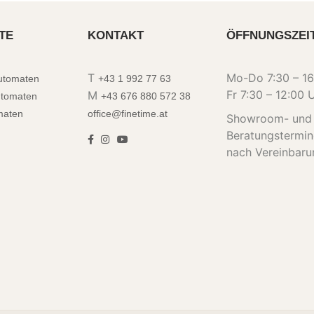
TE
KONTAKT
ÖFFNUNGSZEI
T
Mo-Do 7:30 – 16
automaten
+43 1 992 77 63
Fr 7:30 – 12:00 
M
utomaten
+43 676 880 572 38
maten
office@finetime.at
Showroom- und
Beratungstermi
nach Vereinbaru