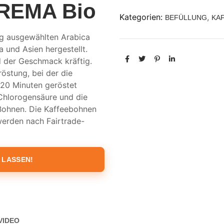
CREMA Bio
Kategorien:
,
BEFÜLLUNG
KA
ig ausgewählten Arabica
 und Asien hergestellt.
d der Geschmack kräftig.
östung, bei der die
20 Minuten geröstet
Chlorogensäure und die
Bohnen. Die Kaffeebohnen
werden nach Fairtrade-
 LASSEN!
VIDEO