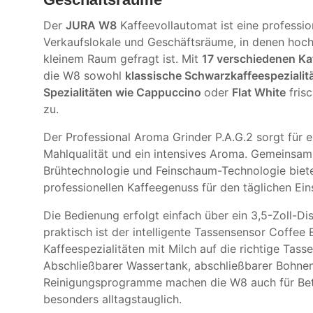
Der
JURA W8
Kaffeevollautomat ist eine professio
Verkaufslokale und Geschäftsräume, in denen hochw
kleinem Raum gefragt ist. Mit
17 verschiedenen Kaf
die W8 sowohl
klassische Schwarzkaffeespezialit
Spezialitäten wie Cappuccino
oder
Flat White
fris
zu.
Der Professional Aroma Grinder P.A.G.2 sorgt für 
Mahlqualität und ein intensives Aroma. Gemeinsa
Brühtechnologie und Feinschaum-Technologie bie
professionellen Kaffeegenuss für den täglichen Ein
Die Bedienung erfolgt einfach über ein 3,5-Zoll-Di
praktisch ist der intelligente Tassensensor Coffee 
Kaffeespezialitäten mit Milch auf die richtige Tasse
Abschließbarer Wassertank, abschließbarer Bohnen
Reinigungsprogramme machen die W8 auch für Betr
besonders alltagstauglich.