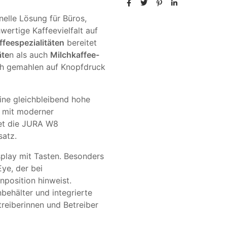
nelle Lösung für Büros,
ertige Kaffeevielfalt auf
feespezialitäten
bereitet
äte
n als auch
Milchkaffee-
ch gemahlen auf Knopfdruck
eine gleichbleibend hohe
m mit moderner
tet die JURA W8
satz.
splay mit Tasten. Besonders
Eye, der bei
nposition hinweist.
behälter und integrierte
eiberinnen und Betreiber