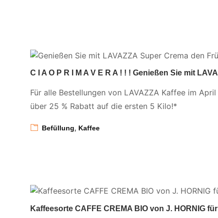
C I A O P R I M A V E R A ! ! ! Genießen Sie mit LA
Für alle Bestellungen von LAVAZZA Kaffee im April
über 25 % Rabatt auf die ersten 5 Kilo!*
,
Befüllung
Kaffee
Kaffeesorte CAFFE CREMA BIO von J. HORNIG für 